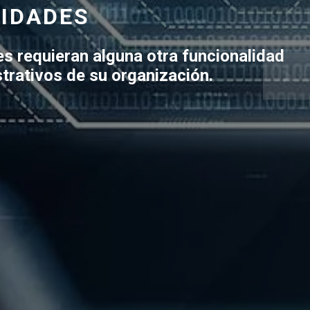
LIDADES
es requieran alguna otra funcionalidad
strativos de su organización.