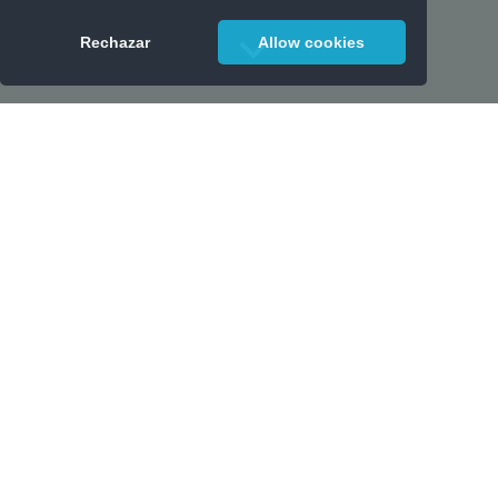
Rechazar
Allow cookies
IMSS (SDI,
VARIABILIDAD
BIMESTRAL,
DICTAMEN)