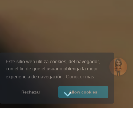
Este sitio web utiliza cookies, del navegador,
con el fin de que el usuario obtenga la mejor
experiencia de navegación.
Conocer mas
Rechazar
Allow cookies