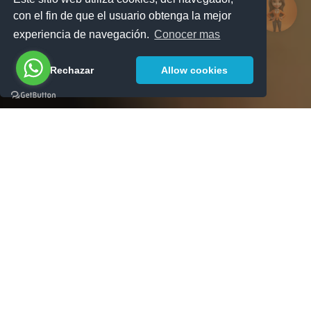
con el fin de que el usuario obtenga la mejor
experiencia de navegación.
Conocer mas
Rechazar
Allow cookies
NOMINAS
ORDINARIAS Y
EXTRAORDINARIAS