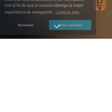
con el fin de que el usuario obtenga la mejor
experiencia de navegación.
Conocer mas
Rechazar
Allow cookies
MAQUILA DE
NÓMINA